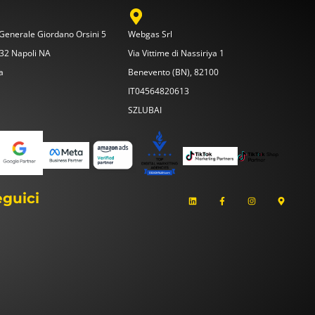
 Generale Giordano Orsini 5
Webgas Srl
32 Napoli NA
Via Vittime di Nassiriya 1
ia
Benevento (BN), 82100
IT04564820613
SZLUBAI
L
F
I
M
eguici
i
a
n
a
n
c
s
p
k
e
t
-
e
b
a
m
d
o
g
a
i
o
r
r
n
k
a
k
-
m
e
f
r
-
a
l
t