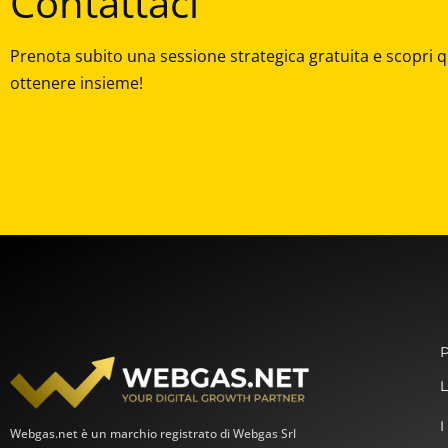
Contattaci
Prenota subito una sessione strategica gratuita e scopri q
ottenere insieme!
P
L
I
Webgas.net è un marchio registrato di Webgas Srl