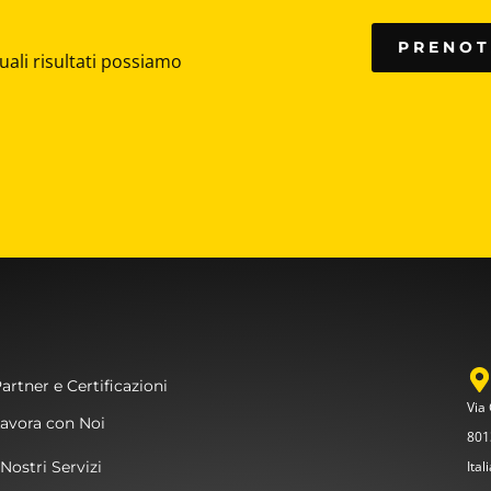
PRENOT
uali risultati possiamo
artner e Certificazioni
Via
avora con Noi
801
 Nostri Servizi
Ital