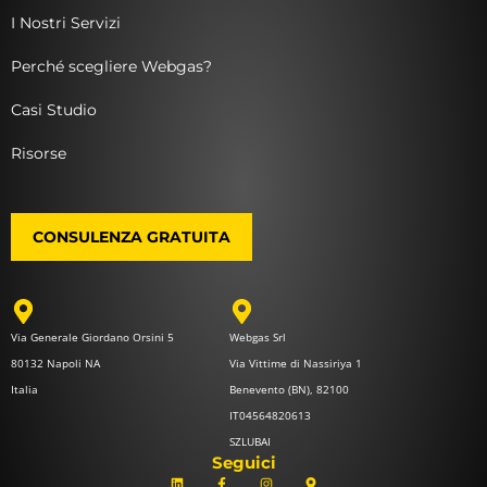
I Nostri Servizi
Perché scegliere Webgas?
Casi Studio
Risorse
CONSULENZA GRATUITA
Via Generale Giordano Orsini 5
Webgas Srl
80132 Napoli NA
Via Vittime di Nassiriya 1
Italia
Benevento (BN), 82100
IT04564820613
SZLUBAI
Seguici
L
F
I
M