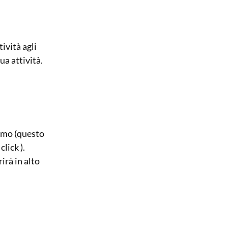
ività agli
ua attività.
remo (questo
click ).
irà in alto