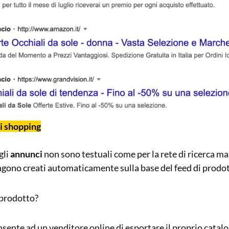
i shopping
gli
annunci
non sono testuali come per la rete di ricerca ma
ngono creati automaticamente sulla base del feed di prodo
i prodotto?
onsente ad un venditore online di esportare il proprio catal