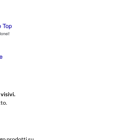
visivi.
tto.
ogo prodotti su