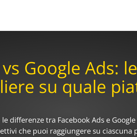
 vs Google Ads: 
liere su quale pi
o le differenze tra Facebook Ads e Google
iettivi che puoi raggiungere su ciascuna p