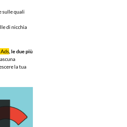
sulle quali
le di nicchia
 Ads
, le due più
ciascuna
rescere la tua