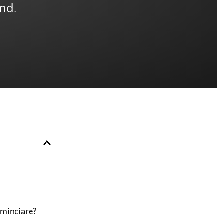
and.
cominciare?