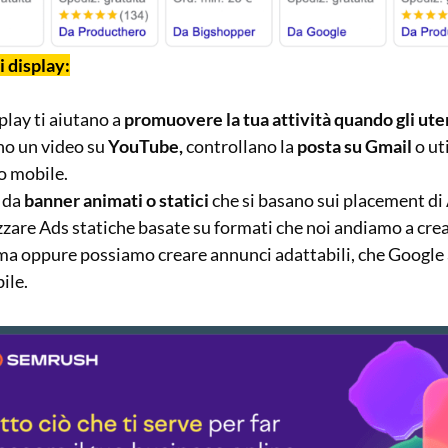
 display:
play ti aiutano a
promuovere la tua attività quando gli ute
no un video su
YouTube,
controllano la
posta su Gmail
o ut
o mobile.
i da
banner animati o statici
che si basano sui placement di
zare Ads statiche basate su formati che noi andiamo a crea
rma oppure possiamo creare annunci adattabili, che Google 
ile.