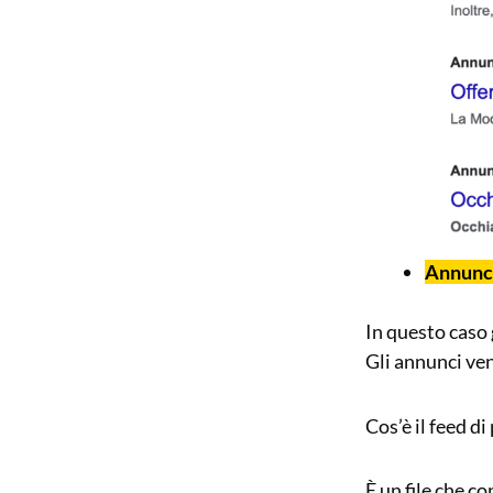
Annunc
In questo caso 
Gli annunci ve
Cos’è il feed d
È un file che c