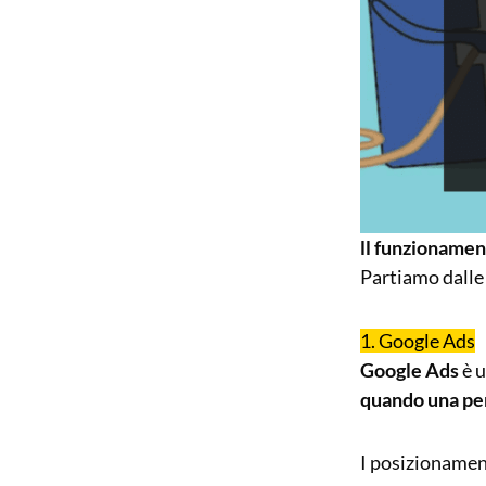
ll funzionamen
Partiamo dalle 
1. Google Ads
Google Ads
è 
quando una per
I posizionamen