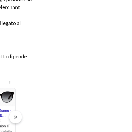
 Merchant
llegato al
utto dipende