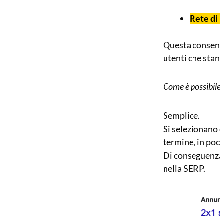
Rete di 
Questa consente
utenti che stan
Come è possibil
Semplice.
Si selezionano 
termine, in poch
Di conseguenza 
nella SERP.