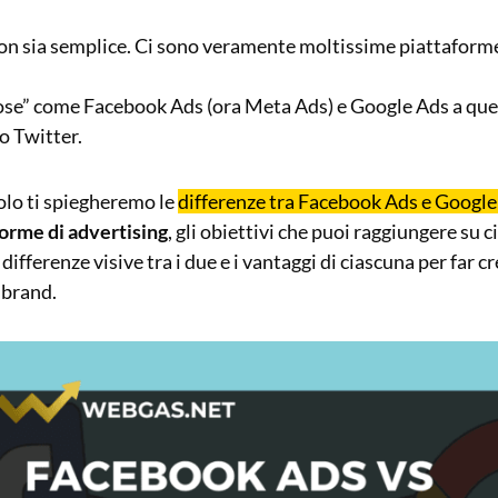
n sia semplice. Ci sono veramente moltissime piattaforme 
ose” come Facebook Ads (ora Meta Ads) e Google Ads a quel
o Twitter.
olo ti spiegheremo le
differenze tra Facebook Ads e Google
orme di advertising
, gli obiettivi che puoi raggiungere su 
differenze visive tra i due e i vantaggi di ciascuna per far c
o brand.