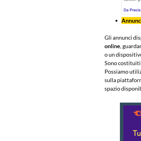
Annunci
Gli annunci dis
online
, guarda
o un dispositiv
Sono costituit
Possiamo utiliz
sulla piattafo
spazio disponib