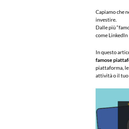
Capiamo che no
investire.
Dalle più “fam
come LinkedIn 
In questo artic
famose piattaf
piattaforma, le 
attività o il tu