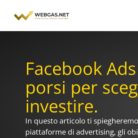
Vai
al
contenuto
Facebook Ads
porsi per sceg
investire.
In questo articolo ti spiegherem
piattaforme di advertising, gli ob