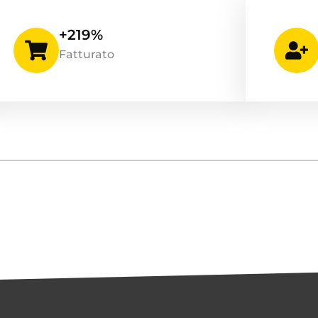
+219%
Fatturato
..
r ottenuto il privilegio di
Anto
 più rispettate del settore,
CEO e 
.