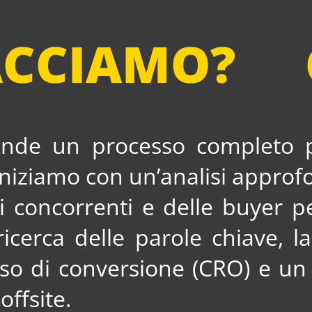
ACCIAMO?
tro costante impegno a fornire
 nell’innovazione digitale.
ende un processo completo p
. Iniziamo con un’analisi appro
i concorrenti e delle buyer 
icerca delle parole chiave, l
asso di conversione (CRO) e un
offsite.