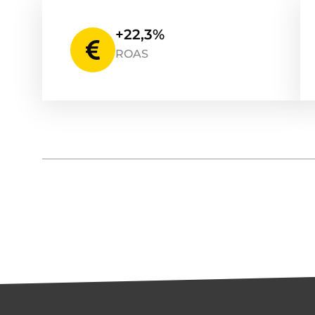
+22,3%
ROAS
A proposito.
Noi di Webgas.net siamo orgogliosi di ave
collaborare con alcune delle piattaforme
tra cui Trustpilot, Shopify Plus e Klaviyo