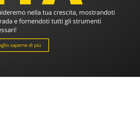
uideremo nella tua crescita, mostrandoti
trada e fornendoti tutti gli strumenti
ssari!
glio saperne di più