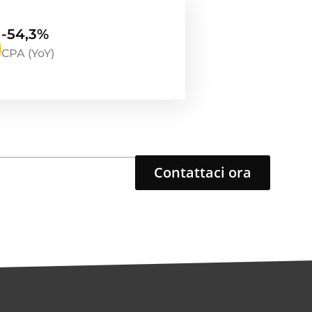
-54,3%
CPA (YoY)
Contattaci ora
nio Tresca
Giovanni Tresca
co-fondatore
CMO e cofondatore