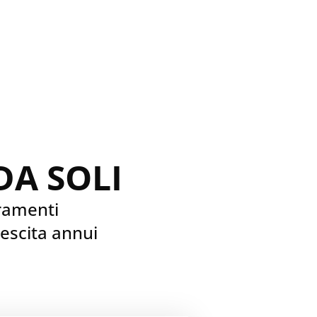
DA SOLI
oramenti
rescita annui