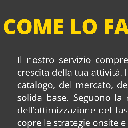
COME LO F
Queste collaborazioni riflettono il nos
l’eccellenza e a rimanere all’avanguardia
Il nostro servizio compr
crescita della tua attività
catalogo, del mercato, de
solida base. Seguono la r
dell’ottimizzazione del t
copre le strategie onsite e 