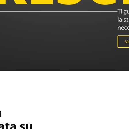
Ti g
la s
nece
Vo
a
ata su