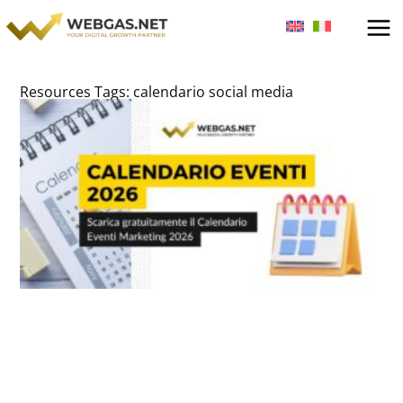
Vai
al
contenuto
Resources Tags: calendario social media