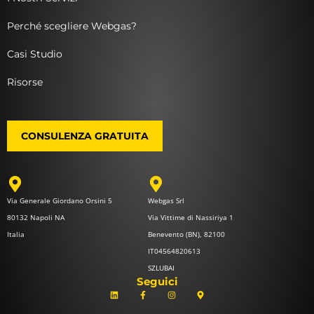
Perché scegliere Webgas?
Casi Studio
Risorse
CONSULENZA GRATUITA
Via Generale Giordano Orsini 5
Webgas Srl
80132 Napoli NA
Via Vittime di Nassiriya 1
Italia
Benevento (BN), 82100
IT04564820613
SZLUBAI
Seguici
L
F
I
M
i
a
n
a
n
c
s
p