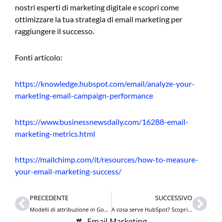
nostri esperti di marketing digitale e scopri come
ottimizzare la tua strategia di email marketing per
raggiungere il successo.
Fonti articolo:
https://knowledge.hubspot.com/email/analyze-your-
marketing-email-campaign-performance
https://www.businessnewsdaily.com/16288-email-
marketing-metrics.html
https://mailchimp.com/it/resources/how-to-measure-
your-email-marketing-success/
Precedente
Succ
PRECEDENTE
SUCCESSIVO
Modelli di attribuzione in Google Analytics 4: Guida all’analisi delle conversioni
A cosa serve HubSpot? Scopri Costi, Funzionalità e Utilizzo
Email Marketing