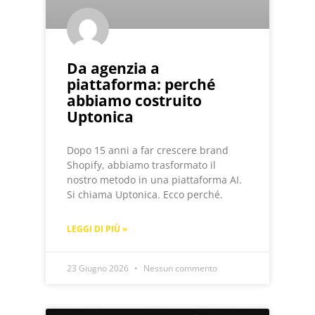
Da agenzia a
piattaforma: perché
abbiamo costruito
Uptonica
Dopo 15 anni a far crescere brand
Shopify, abbiamo trasformato il
nostro metodo in una piattaforma AI.
Si chiama Uptonica. Ecco perché.
LEGGI DI PIÙ »
23 Giugno 2026
Nessun commento