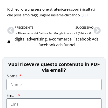
Richiedi ora una sessione strategica e scopri i risultati
che possiamo raggiungere insieme cliccando
QUI
.
Precedente
Succ
PRECEDENTE
SUCCESSIVO
Le Discrepanze dei Dati tra Facebook Ads Pixel e Google Analytics
Google Analytics 4 (GA4) vs. Google Universal Analytics (UA): Novità e differenze
digital advertising
,
e-commerce
,
Facebook Ads
,
facebook ads funnel
Vuoi ricevere questo contenuto in PDF
via email?
Nome
Email