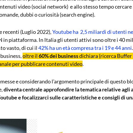
ntenuti video (social network) e allo stesso tempo cercare 
domande, dubbi o curiosità (search engine).
 recenti (Luglio 2022),
Youtube ha 2,5 miliardi di utenti 
vi
in piattaforma. In Italia gli utenti attivi sono oltre i 40 mi
o vasto, di cui il
42% ha un età compresa tra i 19 e 44 anni
i business,
oltre il
60% dei business
dichiara (ricerca Buffer
nale per pubblicare contenuti video
.
messe e considerando l’argomento principale di questo blog
e,
diventa centrale approfondire la tematica relative agli
Youtube e focalizzarci sulle caratteristiche e consigli di 