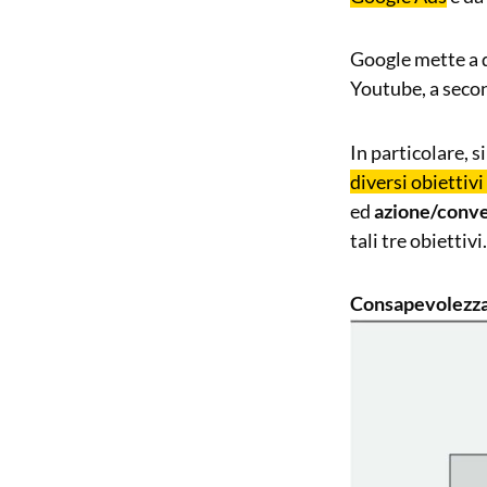
Google mette a d
Youtube, a second
In particolare, si
diversi obiettivi
ed
azione/conv
tali tre obiettivi.
Consapevolezza