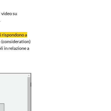
i video su
.
ti rispondono a
e
(consideration)
i in relazione a