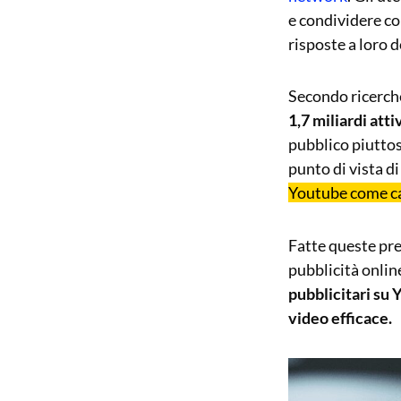
e condividere co
risposte a loro 
Secondo ricerche
1,7 miliardi atti
pubblico piuttost
punto di vista d
Youtube come ca
Fatte queste pre
pubblicità onlin
pubblicitari su 
video efficace.