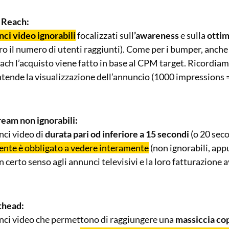
 Reach:
ci video ignorabili
focalizzati sull
’awareness
e sulla
ottim
o il numero di utenti raggiunti). Come per i bumper, anche 
ch l’acquisto viene fatto in base al CPM target. Ricordiam
ntende la visualizzazione dell’annuncio (1000 impressions
ream non ignorabili:
nci video di
durata pari od inferiore a 15 secondi
(o 20 seco
ente è obbligato a vedere interamente
(non ignorabili, app
n certo senso agli annunci televisivi e la loro fatturazione a
thead:
unci video che permettono di raggiungere una
massiccia cop