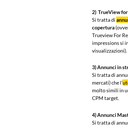
2) TrueView for
Si tratta di
annun
copertura
(ovver
Trueview For Rea
impressions si i
visualizzazioni).
3)
Annunci in st
Si tratta di annu
mercati) che l’
ut
molto simili in u
CPM target.
4) Annunci Mas
Si tratta di ann