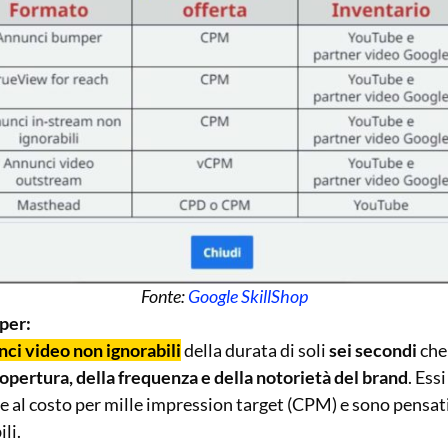
Fonte:
Google SkillShop
per:
ci video non ignorabili
della durata di soli
sei secondi
che
pertura, della frequenza e della notorietà del brand
. Ess
se al costo per mille impression target (CPM) e sono pensat
ili.