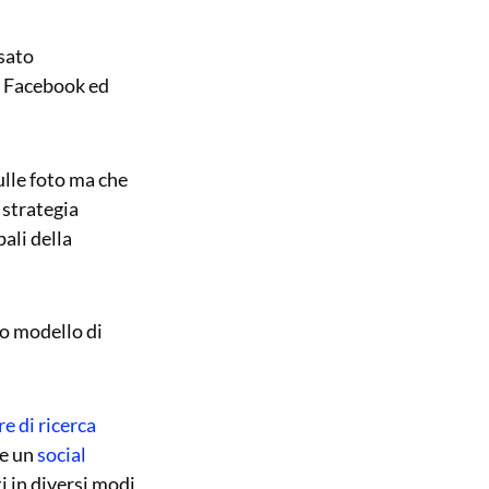
asato
u Facebook ed
ulle foto ma che
 strategia
ali della
uo modello di
e di ricerca
 e un
social
ti in diversi modi