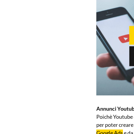
Annunci Youtube
Poichè Youtube 
per poter crear
Google Ads
e da