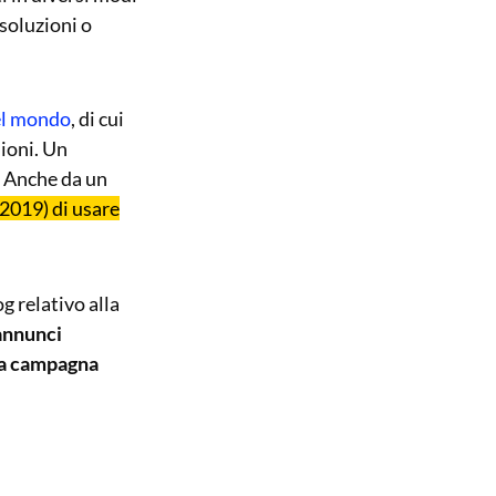
soluzioni o
nel mondo
, di cui
lioni. Un
. Anche da un
 2019) di usare
 relativo alla
 annunci
una campagna