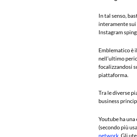
In tal senso, ba
interamente sui 
Instagram spinge
Emblematico è il
nell’ultimo peri
focalizzandosi s
piattaforma.
Tra le diverse pi
business princip
Youtube ha una c
(secondo più usa
network
. Gli ut