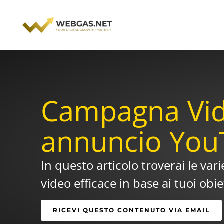
Vai
al
contenuto
Campagna Video
annuncio You
In questo articolo troverai le va
video efficace in base ai tuoi obie
RICEVI QUESTO CONTENUTO VIA EMAIL