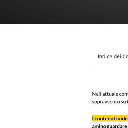
Indice dei C
Nell’attuale con
sopravvento su tu
I contenuti vid
amino guardare