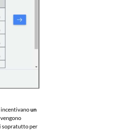
 incentivano
un
i vengono
i sopratutto per