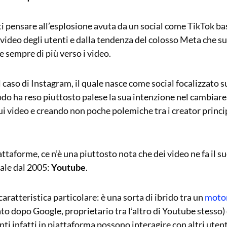
sti pensare all’esplosione avuta da un social come TikTok b
video degli utenti e dalla tendenza del colosso Meta che s
 sempre di più verso i video.
 caso di Instagram, il quale nasce come social focalizzato s
odo ha reso piuttosto palese la sua intenzione nel cambiare
ui video e creando non poche polemiche tra i creator princip
attaforme, ce n’è una piuttosto nota che dei video ne fa il s
ale dal 2005:
Youtube
.
aratteristica particolare: è una sorta di ibrido tra un
motor
to dopo Google, proprietario tra l’altro di Youtube stesso)
enti infatti in piattaforma possono interagire con altri uten