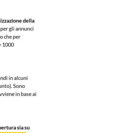
izzazione della
per gli annunci
o che per
 = 1000
ndi in alcuni
unto). Sono
vviene in base ai
ertura sia su